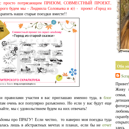
й, с просто потрясающим ПРИЗОМ, СОВМЕСТНЫЙ ПРОЕКТ,
орого будем мы – Людмила Соловьева и я)) -
проект «Город из
крапить наши старые поездки вместе!!
Обо м
Scra
Приве
Живу в
семья
 и правилами участия я вас приглашаю именно туда, в
блог
детиш
там очень все популярно разъяснено. Но если у вас будут еще
фотогра
вайте, мы с удовольствием будем на них отвечать!
любимы
скрап
ьбомы про ПРАГУ! Если честно, то наверно моя поездка туда
открыт
валась лишь в абстрактных мечтах и планах, если бы не
отчет
здес