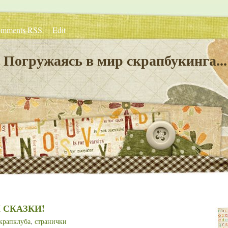
mments RSS
Edit
Погружаясь в мир скрапбукинга...
Й СКАЗКИ!
крапклуба
,
странички