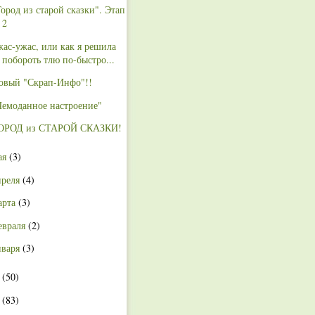
Город из старой сказки". Этап
2
жас-ужас, или как я решила
побороть тлю по-быстро...
овый "Скрап-Инфо"!!
Чемоданное настроение"
ОРОД из СТАРОЙ СКАЗКИ!
ая
(3)
преля
(4)
арта
(3)
евраля
(2)
нваря
(3)
2
(50)
1
(83)