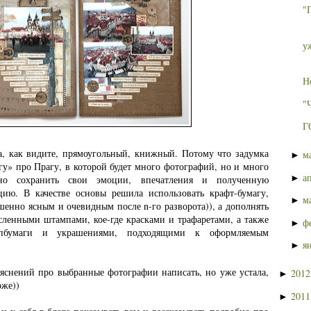
"
у
Н
"
Г
а, как видите, прямоугольный, книжный. Потому что задумка
м
►
игу» про Прагу, в которой будет много фотографий, но и много
а
►
ьно сохранить свои эмоции, впечатления и полученную
ию. В качестве основы решила использовать крафт-бумагу,
м
►
ершенно ясным и очевидным после
n
-го разворота)), а дополнять
сленными штампами, кое-где красками и трафаретами, а также
ф
►
апбумаги и украшениями, подходящими к оформляемым
я
►
ояснений про выбранные фотографии написать, но уже устала,
201
►
тоже))
201
►