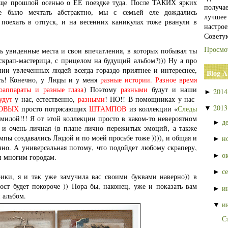
ще прошлой осенью о ЕЕ поездке туда. После ТАКИХ ярких
получа
 было мечтать абстрактно, мы с семьей еле дождались
лучшее
оехать в отпуск, и на весенних каникулах тоже рванули в
настрое
Совету
Просмо
ь увиденные места и свои впечатления, в которых побывал ты
 скрап-мастерица, с прицелом на будущий альбом?))) Ну а про
нии увлеченных людей всегда гораздо приятнее и интереснее,
Blog A
ть! Конечно, у Люды и у меня
разные истории. Разное время
оаппараты и разные глаза
) Поэтому
разными
будут и наши
201
►
будут
у нас, естественно,
разными
! НО!! В помощниках у нас
201
КОВЫХ
просто потрясающих
ШТАМПОВ
из коллекции «
Следы
▼
милой!!! Я от этой коллекции просто в каком-то невероятном
д
►
а и очень личная (в плане лично пережитых эмоций, а также
мпы создавались Людой и по моей просьбе тоже )))), и общая и
н
►
но. А универсальная потому, что подойдет любому скраперу,
о
►
и многим городам.
с
►
рики, я и так уже замучила вас своими буквами наверно)) в
ст будет покороче )) Пора бы, наконец, уже и показать вам
и
►
 альбом.
и
▼
С