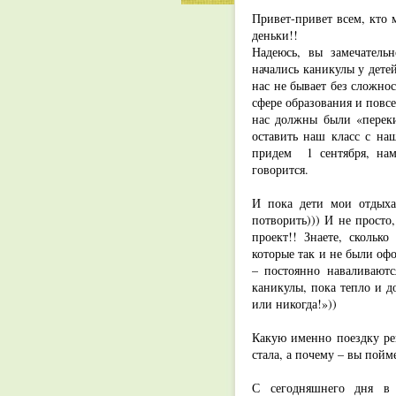
Привет-привет всем, кто 
деньки!!
Надеюсь, вы замечательн
начались каникулы у детей
нас не бывает без сложно
сфере образования и повсе
нас должны были «переки
оставить наш класс с на
придем 1 сентября, нам 
говорится.
И пока дети мои отдыха
потворить))) И не просто
проект!! Знаете, скольк
которые так и не были оф
– постоянно наваливаютс
каникулы, пока тепло и до
или никогда!»))
Какую именно поездку реш
стала, а почему – вы пойм
С сегодняшнего дня 