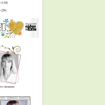
0
(118)
9
(29)