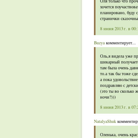
Оля только что проч
хочется поучаствова
планировано, буду с
странички сказочны
8 июня 2013 г. в 00:
Buzya
комментирует...
Оль,я видела уже пр
шикарный получается
там была очень давн
то.а так бы тоже сд
а пока удовольствие
поздравляю с детск
(это ты во сколько 
ночи?)))
8 июня 2013 г. в 07:
NatalyaShuk
комментиру
Оленька, очень кра