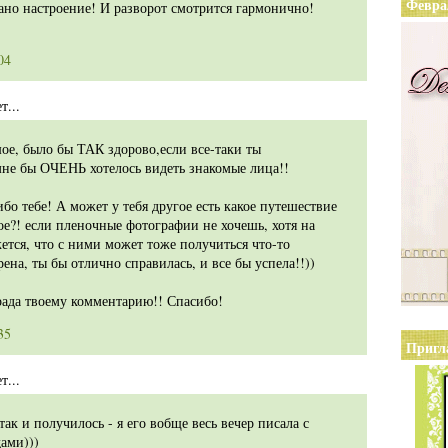
Февра
ано настроение! И разворот смотрится гармонично!
04
...
шое, было бы ТАК здорово,если все-таки ты
не бы ОЧЕНЬ хотелось видеть знакомые лица!!
бо тебе! А может у тебя другое есть какое путешествие
ое?! если пленочные фотографии не хочешь, хотя на
ется, что с ними может тоже получиться что-то
рена, ты бы отлично справилась, и все бы успела!!))
рада твоему комментарию!! Спасибо!
35
Пригл
...
так и получилось - я его вобще весь вечер писала с
ами)))