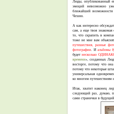
Люды, опубликованный е
эмоций невозможно уже
ближайшей возможности п
Чехию.
А как интересно обсуждат
сам, а еще твоя знакомая
то, что скрапить в компа
тоже не мне вам объясня
путешествия, разные фот
фотографии
. И
альбомы 
будет
несколько ОДИНА
времени
», созданных Люд
восторге, потому что он
потому что некоторые шта
универсальная одновремен
ко многим путешествиям 
Итак, хватит наконец ли
следующий раз, думаю, по
сами странички в будущий