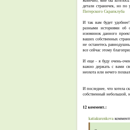
Конечно, мне бы хотелось
детали страничек, но по 
Питерского Скрапклуба
И так вам будет удобнее
разными историями об о
изюминок данного проект
ваших собственных страни
не останетесь равнодушн
все сейчас этому благопри
И еще - я буду очень-оч
важно держать с вами св
неохота или нечего похвал
И последнее, что хотела с
собственный небольшой, н
12 коммент.:
katiakurenkova
комменти