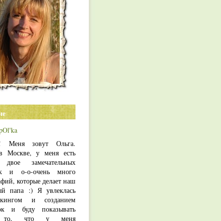
не
pOl'ka
т! Меня зовут Ольга.
 Москве, у меня есть
, двое замечательных
ек и о-о-очень много
фий, которые делает наш
й папа :) Я увлеклась
букингом и созданием
ок и буду показывать
ь то, что у меня