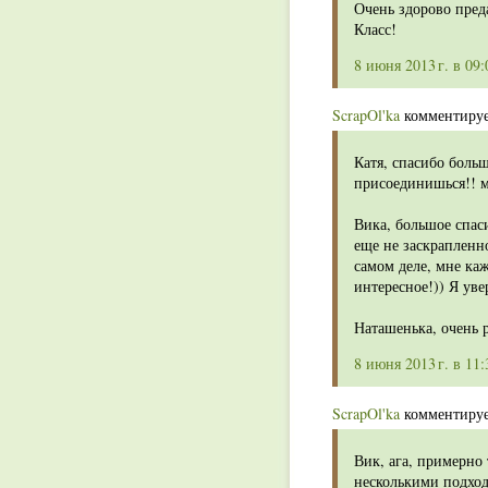
Очень здорово пред
Класс!
8 июня 2013 г. в 09:
ScrapOl'ka
комментирует
Катя, спасибо боль
присоединишься!! м
Вика, большое спаси
еще не заскрапленн
самом деле, мне каж
интересное!)) Я уве
Наташенька, очень 
8 июня 2013 г. в 11:
ScrapOl'ka
комментирует
Вик, ага, примерно 
несколькими подход