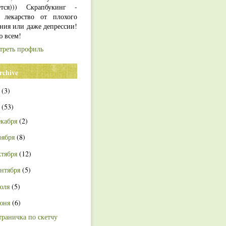
ется))) Скрапбукинг -
 лекарство от плохого
ния или даже депрессии!
ю всем!
треть профиль
rchive
4
(3)
3
(53)
екабря
(2)
оября
(8)
ктября
(12)
ентября
(5)
юля
(5)
юня
(6)
траничка по скетчу