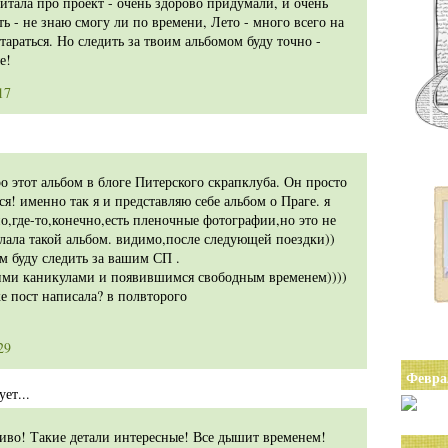
итала про проект - очень здорово придумали, и очень
ть - не знаю смогу ли по времени, Лето - много всего на
тараться. Но следить за твоим альбомом буду точно -
е!
17
о этот альбом в блоге Питерского скрапклуба. Он просто
! именно так я и представляю себе альбом о Праге. я
о,где-то,конечно,есть пленочные фотографии,но это не
елала такой альбом. видимо,после следующей поездки))
м буду следить за вашим СП .
ими каникулами и появившимся свободным временем))))
же пост написала? в полвторого
29
Февра
ет...
сиво! Такие детали интересные! Все дышит временем!