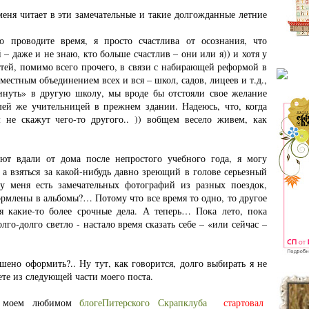
меня читает в эти замечательные и такие долгожданные летние
о проводите время, я просто счастлива от осознания, что
 – даже и не знаю, кто больше счастлив – они или я)) и хотя у
стей, помимо всего прочего, в связи с набирающей реформой в
местным объединением всех и вся – школ, садов, лицеев и т.д.,
нуть» в другую школу, мы вроде бы отстояли свое желание
шей же учительницей в прежнем здании. Надеюсь, что, когда
не скажут чего-то другого.. )) вобщем весело живем, как
ют вдали от дома после непростого учебного года, я могу
, а взяться за какой-нибудь давно зреющий в голове серьезный
о у меня есть замечательных фотографий из разных поездок,
ормлены в альбомы?… Потому что все время то одно, то другое
я какие-то более срочные дела. А теперь… Пока лето, пока
лго-долго светло - настало время сказать себе – «или сейчас –
ено оформить?.. Ну тут, как говорится, долго выбирать я не
ете из следующей части моего поста.
в моем любимом
блогеПитерского Скрапклуба
стартовал