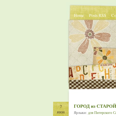
Home
Posts RSS
Co
ГОРОД из СТАРО
7
7
июн
июн
Ярлыки:
для Питерского С