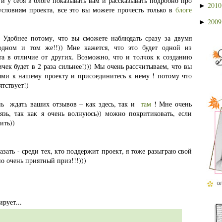
 и у себя в блоге показывать вам и рассказывать подробно про
201
►
условиям проекта, все это вы можете прочесть только в
блоге
200
►
! Удобнее потому, что вы сможете наблюдать сразу за двумя
дном и том же!!)) Мне кажется, что это будет одной из
а в отличие от других. Возможно, что и толчок к созданию
чек будет в 2 раза сильнее!))) Мы очень рассчитываем, что вы
ыми к нашему проекту и присоединитесь к нему ! потому что
ятствует!)
ень ждать ваших отзывов – как здесь, так и
там
! Мне очень
язь, так как я очень волнуюсь)) можно покритиковать, если
ить))
казать - среди тех, кто поддержит проект, я тоже разыграю свой
о очень приятный приз!!!)))
рует...