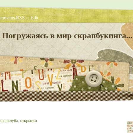
mments RSS
Edit
Погружаясь в мир скрапбукинга...
крапклуба
,
открытки