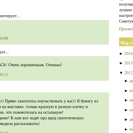
получа
лучшее
настрое
ентирует...
Совету
Просмо
20:09
Blog A
ет...
201
►
201
►
! Очень хорошенькая, Оленька!
201
▼
20:11
д
►
н
►
о
►
))) Прямо захотелось поучаствовать у вас)) Я бумагу из
 на выставке, только красную в разную клетку и
с
►
ею, что пожмотилась на остальную!
ееее! К нам вот ходят про вред синтетических
а
►
кодила рассказывать((
и
►