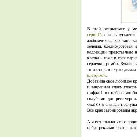
В этой открыточке у ме
серия12
, она выпускается
альбомчиков, как мне ка
зеленая, бледно-розовая и
коллекции представлено н
клетка - тоже в трех вари
сердечки, ромбы. Бумага г
то и открыточку я сделал
клеточкой
.
Добавила свое любимое кр
и закрепила слоем глосси
цифра 1 из набора чипбо
голубыми дистресс-чернил
чем)))) я сначала послуш
Все края затонированы ак
А я вот только что с род
орбит рекламировать - как