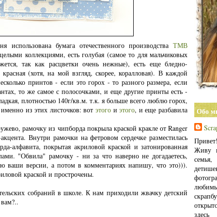
ня использована бумага отечественного производства
ТМВ
 целыми коллекциями, есть голубая (самое то для мальчиковых
жется, так как расцветки очень нежные), есть еще бледно-
 красная (хотя, на мой взгляд, скорее, коралловая). В каждой
есколько принтов - если это горох - то разного размера, если
антах, то же самое с полосочками, и еще другие принты есть -
ладкая, плотностью 140г/кв.м. т.к. я больше всего люблю горох,
а именно из этих листочков: вот
этого
и
этого
, и еще разбавила
Обо м
Scra
ужево, рамочку из чипборда покрыла краской кракле от Ranger
-акцента. Внутри рамочки на фетровом сердечке разместилась
Приве
рда-алфавита, покрытая акриловой краской и затонированная
Живу в
ами. "Обвила" рамочку - ни за что наверно не догадаетесь,
семья
аю ваши версии, а потом в комментариях напишу, что это))).
детиш
риловой краской и прострочены.
фотогра
любимы
ительских собраний в школе. К нам приходили жвачку детский
скрап
 вам?..
открыт
здес