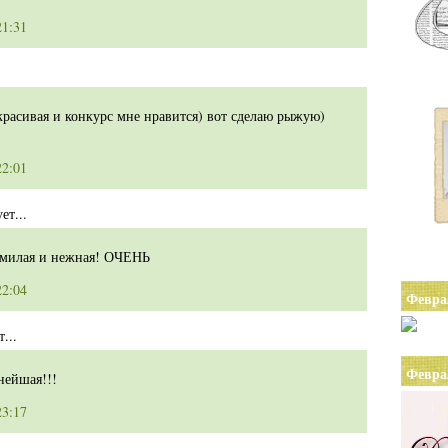
21:31
 красивая и конкурс мне нравится) вот сделаю рыжую)
22:01
ет...
милая и нежная! ОЧЕНЬ
22:04
Февра
...
Февра
нейшая!!!
23:17