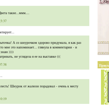
вета такие...ммм....
23:37
тирует...
рыточка! А со шнурочком здорово придумала, я как раз
-то мне это напоминает... глянула в комментарии - и
 знаю ))))
тривать, не углядела я ее на выставке (((
07:38
Пригл
..
елесть! Шнурок от жалюзи порадовал - очень к месту
10:19