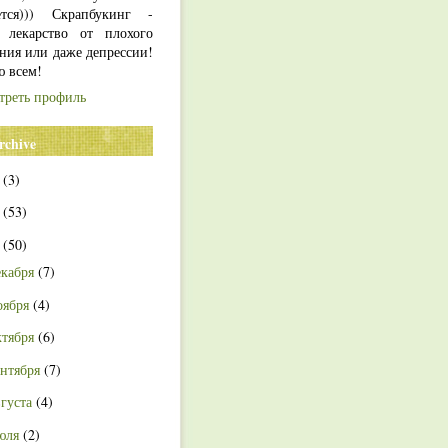
ется))) Скрапбукинг -
 лекарство от плохого
ния или даже депрессии!
ю всем!
треть профиль
rchive
4
(3)
3
(53)
2
(50)
екабря
(7)
оября
(4)
ктября
(6)
ентября
(7)
вгуста
(4)
юля
(2)