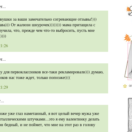
...
вушки за ваши замечательно согревающие отзывы!)))
ава))) От жалюзи шнурочек)))))))) мама притащила с
иучила, что, прежде чем что-то выбросить, пусть мне
))))
21:26
...
ку для первоклассников все-таки рекламировали))) думаю,
иков нас тоже ждет, только попозже((((
21:29
...
тоже уже глаз наметанный, я вот целый вечер мужа уже
еталлическими штучками...это я ему валентинку делать
 он бедный, и не поймет, что мне на этот раз в голову