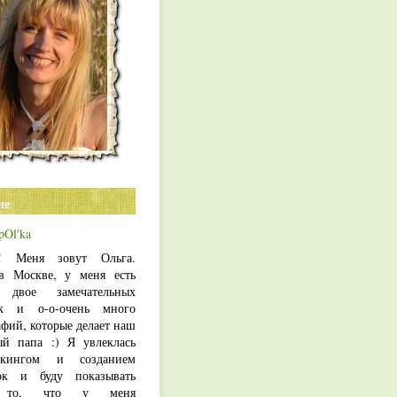
не
pOl'ka
т! Меня зовут Ольга.
 Москве, у меня есть
, двое замечательных
ек и о-о-очень много
фий, которые делает наш
й папа :) Я увлеклась
букингом и созданием
ок и буду показывать
ь то, что у меня