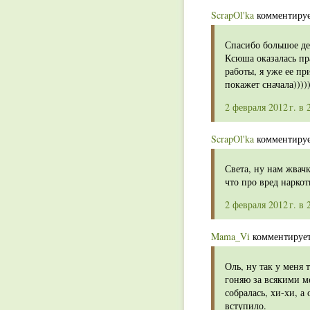
ScrapOl'ka
комментирует
Спасибо большое де
Ксюша оказалась пр
работы, я уже ее пр
покажет сначала)))))
2 февраля 2012 г. в 
ScrapOl'ka
комментирует
Света, ну нам жвач
что про вред наркот
2 февраля 2012 г. в 
Mama_Vi
комментирует
Оль, ну так у меня 
гоняю за всякими м
собралась, хи-хи, а
вступило.