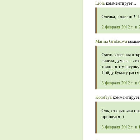
Liola
комментирует...
Олечка, классно!!! Ц
2 февраля 2012 г. в 
Marina Gridasova
коммен
Очень классная отк
сидела думала - что
точно, я эту штучку
Пойду бумагу рассма
3 февраля 2012 г. в 
Kotofeya
комментирует.
Оль, открыточка пр
пришелся :)
3 февраля 2012 г. в 