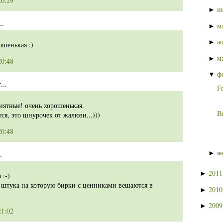
20:29
и
►
..
м
►
а
►
ошенькая :)
м
►
20:48
ф
▼
...
Г
риятные! очень хорошенькая.
В
тся, это шнурочек от жалюзи...)))
20:48
я
►
.
201
►
 :-)
я штука на которую бирки с ценниками вешаются в
201
►
200
►
21:02