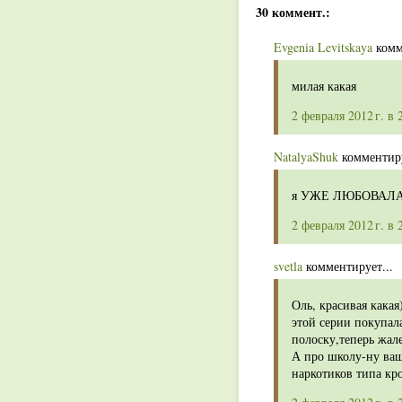
30 коммент.:
Evgenia Levitskaya
комм
милая какая
2 февраля 2012 г. в 
NatalyaShuk
комментиру
я УЖЕ ЛЮБОВАЛАСЬ
2 февраля 2012 г. в 
svetla
комментирует...
Оль, красивая какая
этой серии покупала
полоску,теперь жал
А про школу-ну ващ
наркотиков типа кро