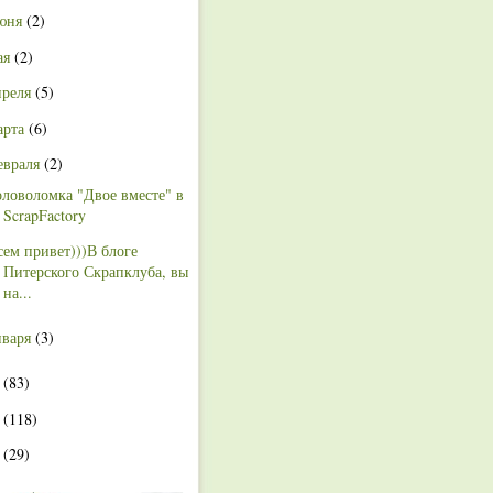
юня
(2)
ая
(2)
преля
(5)
арта
(6)
евраля
(2)
оловоломка "Двое вместе" в
ScrapFactory
сем привет)))В блоге
Питерского Скрапклуба, вы
на...
нваря
(3)
1
(83)
0
(118)
9
(29)