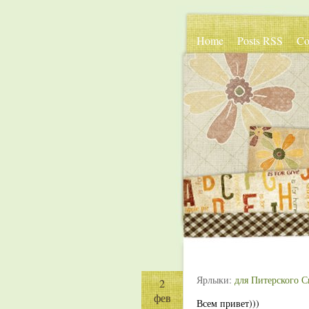
Home
Posts RSS
Co
Ярлыки:
для Питерского С
2
2
фев
фев
Всем привет)))