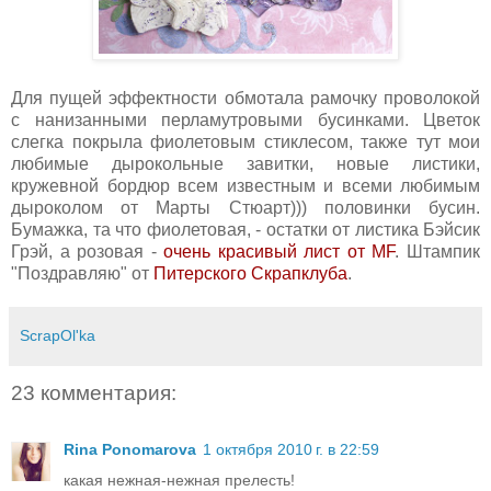
Для пущей эффектности обмотала рамочку проволокой
с нанизанными перламутровыми бусинками. Цветок
слегка покрыла фиолетовым стиклесом, также тут мои
любимые дырокольные завитки, новые листики,
кружевной бордюр всем известным и всеми любимым
дыроколом от Марты Стюарт))) половинки бусин.
Бумажка, та что фиолетовая, - остатки от листика Бэйсик
Грэй, а розовая -
очень красивый лист от MF
. Штампик
"Поздравляю" от
Питерского Скрапклуба
.
ScrapOl'ka
23 комментария:
Rina Ponomarova
1 октября 2010 г. в 22:59
какая нежная-нежная прелесть!