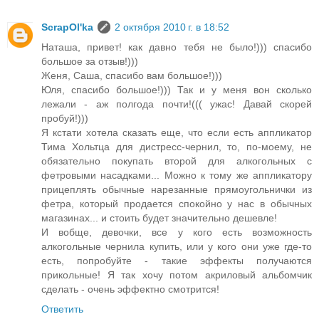
ScrapOl'ka
2 октября 2010 г. в 18:52
Наташа, привет! как давно тебя не было!))) спасибо
большое за отзыв!)))
Женя, Саша, спасибо вам большое!)))
Юля, спасибо большое!))) Так и у меня вон сколько
лежали - аж полгода почти!((( ужас! Давай скорей
пробуй!)))
Я кстати хотела сказать еще, что если есть аппликатор
Тима Хольтца для дистресс-чернил, то, по-моему, не
обязательно покупать второй для алкогольных с
фетровыми насадками... Можно к тому же аппликатору
прицеплять обычные нарезанные прямоугольнички из
фетра, который продается спокойно у нас в обычных
магазинах... и стоить будет значительно дешевле!
И вобще, девочки, все у кого есть возможность
алкогольные чернила купить, или у кого они уже где-то
есть, попробуйте - такие эффекты получаются
прикольные! Я так хочу потом акриловый альбомчик
сделать - очень эффектно смотрится!
Ответить